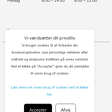
Fredag
8.00 – 14.00
8.00 – 12.00
Kontakt klinikken
Vi værdsætter dit privatliv
Vi bruger cookies til at forbedre din
Lægerne Frydenlund
browseroplevelse, vise personlige reklamer eller
indhold og analysere trafikken på vores netsted.
Høgevej 27L
Ved at klikke på "Accepter" giver du dit samtykke
8210 Aarhus V.
til vores brug af cookies.
Tlf: 86260722
Læs mere om vores brug af cookies ved at klikke
her.
Privatlivspolitik
CGM 2020 ©​ | All Rights Reserved
Accepter
Afvis