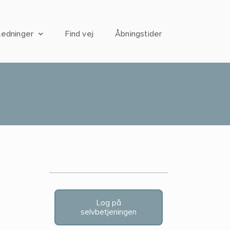
ledninger
Find vej
Åbningstider
Log på
selvbetjeningen