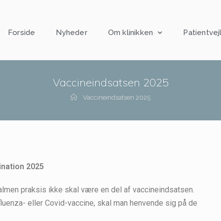
Forside
Nyheder
Om klinikken
Patientvej
Vaccineindsatsen 2025
Vaccineindsatsen 2025
ination 2025
 almen praksis ikke skal være en del af vaccineindsatsen.
fluenza- eller Covid-vaccine, skal man henvende sig på de